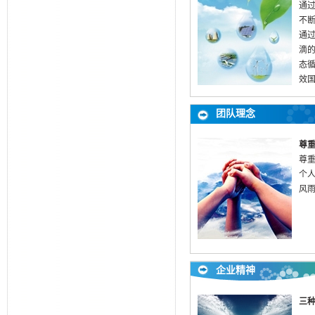
通
不
通
滴
态
效
团队理念
尊
尊
个
风
企业精神
三