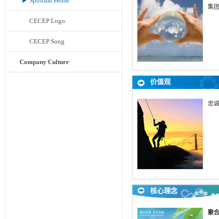
Spiritual Home
集
CECEP Logo
CECEP Song
Company Culture
价值观
忠
核心理念
聚