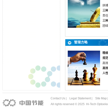
拼
三
责
三
团
管理方略
精
规
高
高
人
Contact Us
|
Legal Stat
ement |
Site Map
All rights reserved © 2025 Hi-Tech Optoe