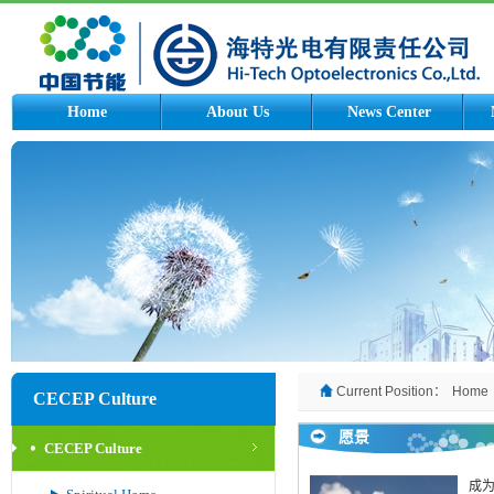
Home
About Us
News Center
Current Position：
Home
CECEP Culture
愿景
CECEP Culture
成