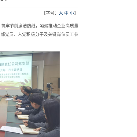
【字号：
大
中
小
】
，筑牢节前廉洁防线，凝聚推动企业高质量
支部党员、入党积极分子及关键岗位员工参