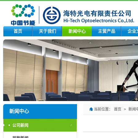
首页
关于我们
新闻中心
主营产品
企业
当前位置：
首页
>
新闻
新闻中心
公司新闻