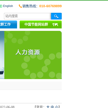
销售热线：
010-60769899
English
党群工作
中国节能网站群
-06-08
【字号：
大
中
小
】