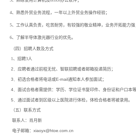
3、熟练使用计算机及office办公软件；
4、熟悉外贸业务流程，一年以上外贸业务操作经验；
5、工作认真负责，吃苦耐劳，有较强的敬业精神，业务开拓能力强
6、了解半导体激光器行业的优先。
（四）招聘人数及方式
1、招聘3人
2、
应聘者通过前程无忧、智联招聘或者邮箱投递简历；
3、
E-mail
初选合格者将电话或
通知本人参加面试；
4、
面试合格者需提供：学历、学位证书复印件、身份证和户口本
5、
通过面试者到区级以上医院进行体检，体检合格者将被录用。
（五）联系方式
联系人：肖月新
xiaoyx@htoe.com.cn
电子邮箱：