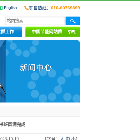
销售热线：
010-60769899
English
党群工作
中国节能网站群
书班圆满完成
-10-19
【字号：
大
中
小
】