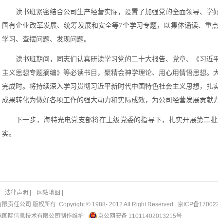
读书班紧密结合公司生产经营实际，设置了加强党的全面领导、学
国有企业改革发展、统筹发展和安全等7个学习专题，以集体诵读、重
学习、查摆问题、发现问题。
读书班期间，同志们认真研读学习党的二十大报告、党章、《习近
主义思想专题摘编》等必读书目，聚精会神学理论、用心用情悟思想。
完成时。将持续深入学习贯彻习近平新时代中国特色社会主义思想，扎
成果转化为做好各项工作的强大动力和实际成效，为公司经营发展贡献
下一步，海特光电党支部将在上级党委的指导下，扎实开展第二批
实。
法律声明
|
网站地图
|
任公司 版权所有 Copyright © 1988- 2012 All Right Reserved.
京ICP备17002
电国际信息技术有限公司
制作维护
京公网安备 11011402013215号