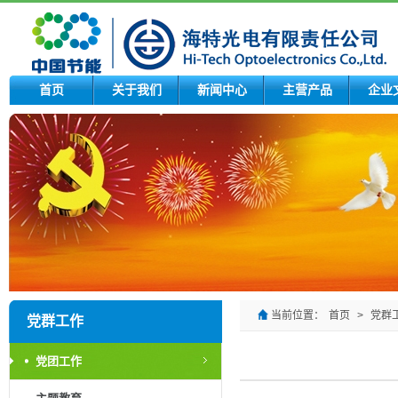
首页
关于我们
新闻中心
主营产品
企业
当前位置：
首页
>
党群
党群工作
党团工作