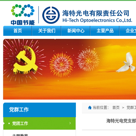
首页
关于我们
新闻中心
主营产品
企业
当前位置：
首页
>
党群
党群工作
海特光电党支部
党团工作