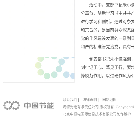
活动中，支部书记朱小
分章节，随后学习《中共共
进行学习和剖析。通过对条
和宗旨的，是当前群众深恶
党的作风建设发表的一系列
和严的标准管党治党，具有
党支部书记朱小谦强调
刻牢记于心、笃见于行，要
锋模范作用，以过硬作风为
联系我们
|
法律声明
|
网站地图
|
海特光电有限责任公司 版权所有 Copyright © 1988
北京中恒电国际信息技术有限公司
制作维护