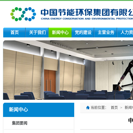
首页
关于我们
新闻中心
党的建设
主营业务
人力资
当前位置：
首页
>
新闻
新闻中心
集团要闻