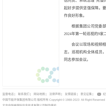
估问责、系统治理”完整
起好步提供坚强保障。
作良好形象。
根据集团公司党委部
2024年第一轮巡视的
会议以现场和视频
志，巡视机构全体成员
同志参加会议。
监督电话
|
联系我们
|
网站地图
|
法律声明
|
友情链接
|
意见征集
|
纪
中国节能环保集团有限公司 版权所有 Copyright © 1988-2023 All Right Reserved
北京中恒电国际信息技术有限公司
制作维护