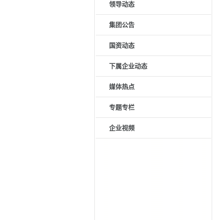
领导动态
集团公告
国资动态
下属企业动态
媒体热点
专题专栏
企业视频