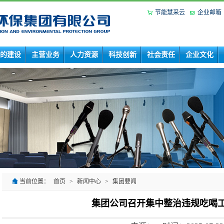
节能慧采云
企业邮箱
的建设
主营业务
人力资源
科技创新
社会责任
企业文化
当前位置：
首页
>
新闻中心
>
集团要闻
集团公司召开集中整治违规吃喝